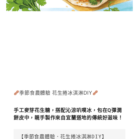
季節食農體驗 花生捲冰淇淋DIY
手工麥芽花生糖，搭配沁涼叭噗冰，包在Q彈潤
餅皮中，親手製作來自宜蘭道地的傳統好滋味！
【季節食農體驗．花生捲冰淇淋DIY】
