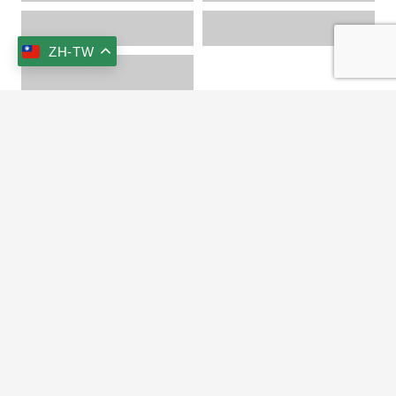
海洋探索
美食饗宴
ZH-TW
文化巡禮
keyboard_arrow_up
+886-3-951-1456
+886-3-951-5222
s515736@ms33.hinet.net
269宜蘭縣冬山鄉大進村梅山路168號
NO.168, Mei-Shan Rd., Dong-Shan Township,
Yi-lan County 269, Taiwan (R.O.C.)
合法旅宿編號：宜蘭縣旅館202號