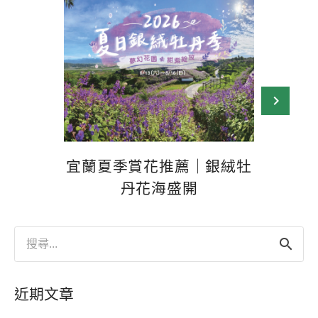
宜蘭夏季賞花推薦｜銀絨牡
紺紫仙
丹花海盛開
搜
尋
關
鍵
近期文章
字: