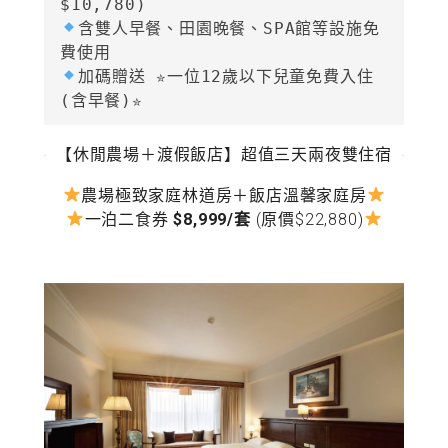
含雙人早餐、田園晚餐、SPA館等設施免
加碼贈送 ✮一位12歲以下兒童免費入住
(含早餐)✮
【休閒農場＋渡假飯店】超值三天兩夜雙住宿
農場極致家庭林道房＋飯店溫馨家庭房
一泊二食券
$8,999/套
(原價$22,880)