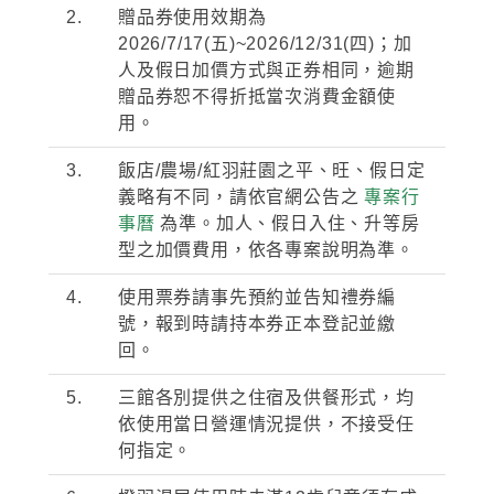
2.
贈品券使用效期為
2026/7/17(
五
)~2026/12/31(
四
)
；加
人及假日加價方式與正券相同，逾期
贈品券恕不得折抵當次消費金額使
用。
3.
飯店
/
農場
/
紅羽莊園之平、旺、假日定
義略有不同，請依官網公告之
專案行
事曆
為準。加人、假日入住、升等房
型之加價費用，依各專案說明為準。
4.
使用票券請事先預約並告知禮券編
號，報到時請持本券正本登記並繳
回。
5.
三館各別提供之住宿及供餐形式，均
依使用當日營運情況提供，不接受任
何指定。