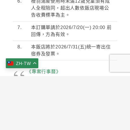
6.
橙羽湯屋使用時未滿
12
歲兒童須有成
人全程陪同，超出人數依飯店現場公
告收費標準為主。
7.
本訂購單請於
2026/7/20(
一
) 20:00
前
回傳，方為有效。
8.
本飯店將於
2026/7/31(
五
)
統一寄出住
宿券及發票。
ZH-TW
《專案行事曆》
keyboard_arrow_up