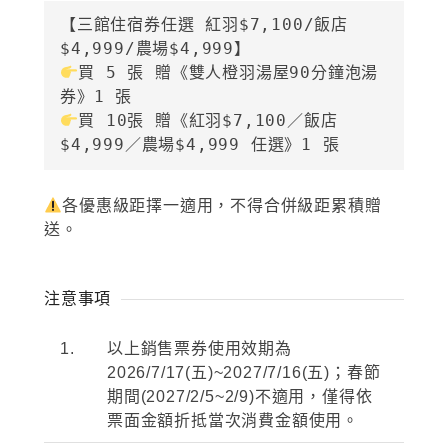
【三館住宿券任選 紅羽$7,100/飯店
買 5 張 贈《雙人橙羽湯屋90分鐘泡湯
買 10張 贈《紅羽$7,100／飯店
$4,999／農場$4,999 任選》1 張
各優惠級距擇一適用，不得合併級距累積贈
送。
注意事項
1.
以上銷售票券使用效期為
2026/7/17(
五
)~2027/7/16(
五
)
；春節
期間
(2027/2/5~2/9)
不適用，僅得依
票面金額折抵當次消費金額使用。