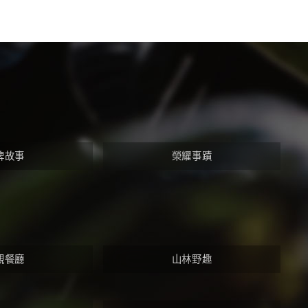
牌故事
榮耀事蹟
觀餐廳
山林野趣