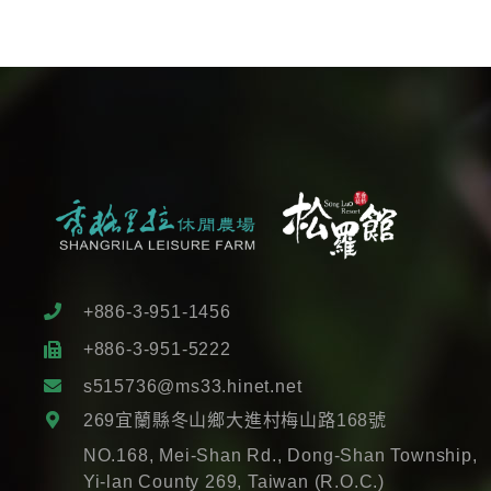
+886-3-951-1456
+886-3-951-5222
s515736@ms33.hinet.net
269宜蘭縣冬山鄉大進村梅山路168號
NO.168, Mei-Shan Rd., Dong-Shan Township,
Yi-lan County 269, Taiwan (R.O.C.)