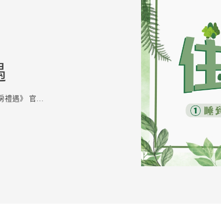
遇
遇》 官...