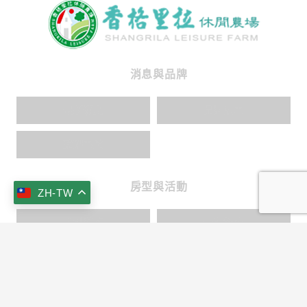
消息與品牌
最新消息
品牌故事
榮耀事蹟
房型與活動
ZH-TW
房型導覽
景觀餐廳
keyboard_arrow_up
山林野趣
文化薰陶
交通資訊
林間旨趣