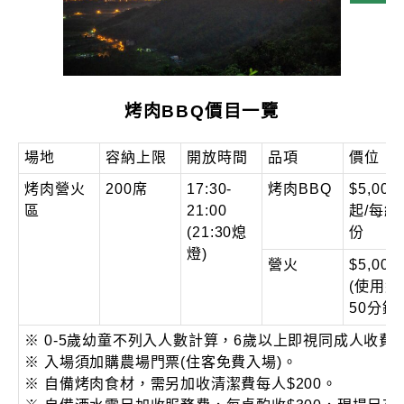
烤肉BBQ價目一覽
場地
容納上限
開放時間
品項
價位
烤肉營火
200席
17:30-
烤肉BBQ
$5,000
區
21:00
起/每組
(21:30熄
份
燈)
營火
$5,00
(使用約4
50分鐘)
※ 0-5歲幼童不列入人數計算，6歲以上即視同成人收費
※ 入場須加購農場門票(住客免費入場)。
※ 自備烤肉食材，需另加收清潔費每人$200。