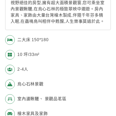
視野絕佳的房型,擁有超大面積景觀窗,您可乘坐室
內景觀鞦韆,在烏心石林的極致翠映中遨遊。房內
家具、家飾由大量台灣檜木製成,伴隨千年芬多精
入眠,在蟲鳴鳥叫相伴中甦醒,人生樂事莫過於此。
二大床 150*180
10 坪/33m²
2-4人
烏心石林景觀
室內盪鞦韆、 景觀品茗區
檜木家具及家飾