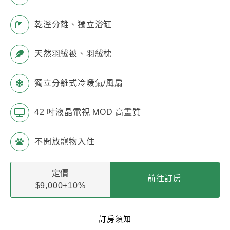
乾溼分離、獨立浴缸
天然羽絨被、羽絨枕
獨立分離式冷暖氣/風扇
42 吋液晶電視 MOD 高畫質
不開放寵物入住
定價
前往訂房
$9,000+10%
訂房須知