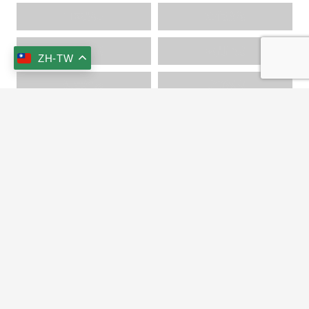
山林野趣
文化薰陶
交通資訊
林間旨趣
ZH-TW
海洋探索
美食饗宴
keyboard_arrow_up
文化巡禮
+886-3-951-1456
+886-3-951-5222
s515736@ms33.hinet.net
269宜蘭縣冬山鄉大進村梅山路168號
NO.168, Mei-Shan Rd., Dong-Shan Township,
Yi-lan County 269, Taiwan (R.O.C.)