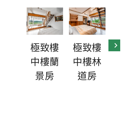
極致樓
極致樓
極
中樓蘭
中樓林
庭
景房
道房