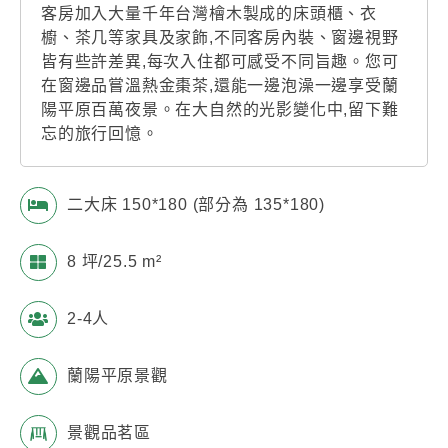
客房加入大量千年台灣檜木製成的床頭櫃、衣
櫥、茶几等家具及家飾,不同客房內裝、窗邊視野
皆有些許差異,每次入住都可感受不同旨趣。您可
在窗邊品嘗溫熱金棗茶,還能一邊泡澡一邊享受蘭
陽平原百萬夜景。在大自然的光影變化中,留下難
忘的旅行回憶。
二大床 150*180 (部分為 135*180)
8 坪/25.5 m²
2-4人
蘭陽平原景觀
景觀品茗區