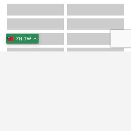
房型導覽
景觀餐廳
山林野趣
文化薰陶
ZH-TW
交通資訊
林間旨趣
海洋探索
美食饗宴
keyboard_arrow_up
文化巡禮
+886-3-951-1456
+886-3-951-5222
s515736@ms33.hinet.net
269宜蘭縣冬山鄉大進村梅山路168號