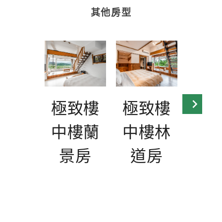
其他房型
極致樓
極致樓
極
中樓蘭
中樓林
庭
景房
道房