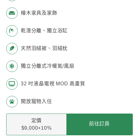
檜木家具及家飾
乾溼分離、獨立浴缸
天然羽絨被、羽絨枕
獨立分離式冷暖氣/風扇
32 吋液晶電視 MOD 高畫質
開放寵物入住
定價
前往訂房
$9,000+10%