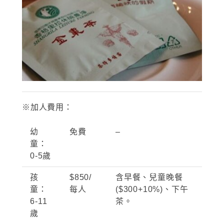
※加人費用：
幼
免費
–
童：
0-5
歲
孩
$850/
含早餐、兒童晚餐
童：
每人
($300+10%)
、下午
6-11
茶。
歲