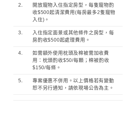
2.
開放寵物入住指定房型，每隻寵物酌
收
$500
起清潔費用
(
每房最多
2
隻寵物
入住
)
。
3.
入住指定面景或其他條件之房型，每
房酌收
$500
起處理費用。
4.
如需額外使用枕頭及棉被需加收費
用：枕頭酌收
$50/
每顆；棉被酌收
$150/
每條。
5.
專案優惠不併用。以上價格若有變動
恕不另行通知，請依現場公告為主。