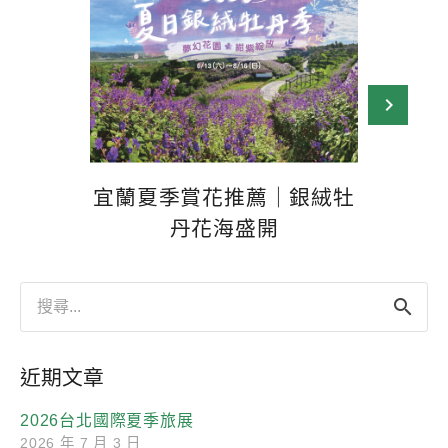
宜蘭夏季賞花推薦｜銀絨牡
紺紫仙
丹花海盛開
搜
尋
關
鍵
近期文章
字:
2026台北國際夏季旅展
2026 年 7 月 3 日