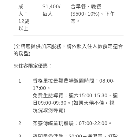
成
$1,400/
含早餐、晚餐
人：
每人
($500+10%)
、下午
12
歲
茶。
以上
(全館無提供加床服務，請依照入住人數預定適合
的房型)
※住客限定優惠：
1.
香格里拉景觀農場遊園時間：
08:00-
17:00
。
免費生態導覽：週六
15:00-15:30
、週
日
09:00-09:30
。
(
如遇天候不佳，視
現況取消導覽
)
2.
茶寮傳統童玩體驗：
07:00-22:00
。
3.
夜間民俗活動：
20:00－
搓湯圓、打陀