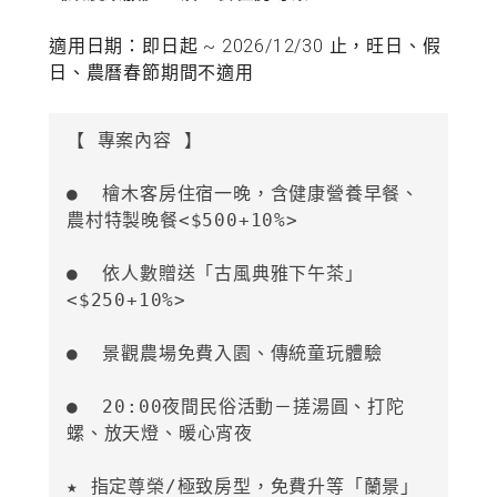
適用日期：即日起 ~ 2026/12/30 止，旺日、假
日、農曆春節期間不適用
【 專案內容 】

●  檜木客房住宿一晚，含健康營養早餐、
農村特製晚餐<$500+10%>

●  依人數贈送「古風典雅下午茶」
<
$250+10%
> 
●  景觀農場免費入園、傳統童玩體驗

●  20:00夜間民俗活動－搓湯圓、打陀
螺、放天燈、暖心宵夜
★ 指定尊榮/極致房型，免費升等「蘭景」