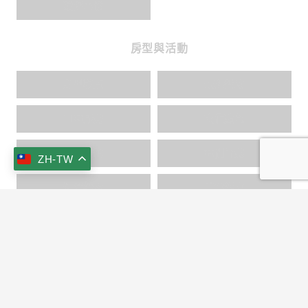
榮耀事蹟
房型與活動
房型導覽
景觀餐廳
山林野趣
文化薰陶
交通資訊
林間旨趣
ZH-TW
海洋探索
美食饗宴
keyboard_arrow_up
文化巡禮
+886-3-951-1456