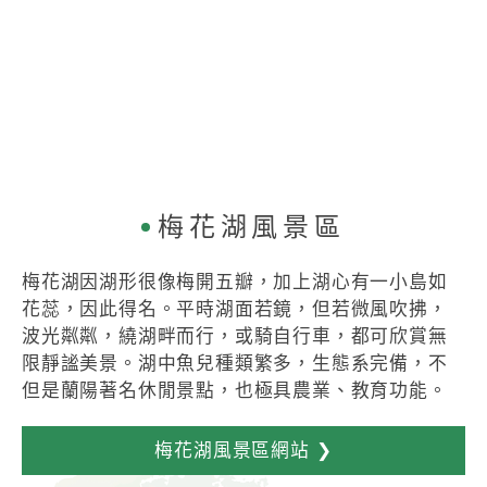
梅花湖風景區
梅花湖因湖形很像梅開五瓣，加上湖心有一小島如
花蕊，因此得名。平時湖面若鏡，但若微風吹拂，
波光粼粼，繞湖畔而行，或騎自行車，都可欣賞無
限靜謐美景。湖中魚兒種類繁多，生態系完備，不
但是蘭陽著名休閒景點，也極具農業、教育功能。
梅花湖風景區網站