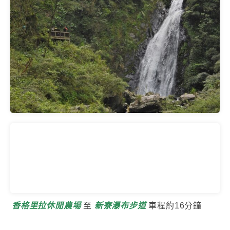
香格里拉休閒農場
至
新寮瀑布步道
車程約16分鐘