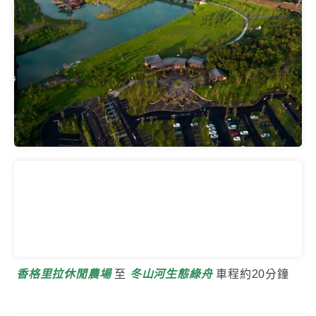
香格里拉休閒農場
至
冬山河生態綠舟
車程約20分鐘