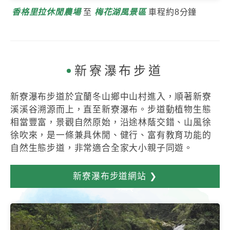
香格里拉休閒農場
至
梅花湖風景區
車程約8分鐘
新寮瀑布步道
新寮瀑布步道於宜蘭冬山鄉中山村進入，順著新寮
溪溪谷溯源而上，直至新寮瀑布。步道動植物生態
相當豐富，景觀自然原始，沿途林蔭交錯、山風徐
徐吹來，是一條兼具休閒、健行、富有教育功能的
自然生態步道，非常適合全家大小親子同遊。
新寮瀑布步道網站