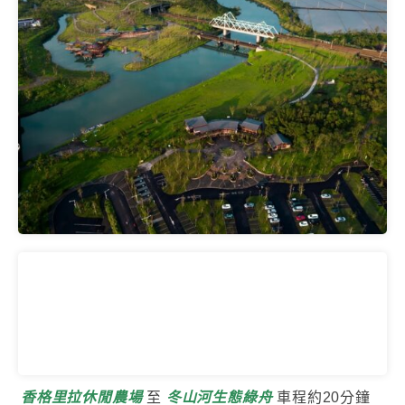
香格里拉休閒農場
至
冬山河生態綠舟
車程約20分鐘