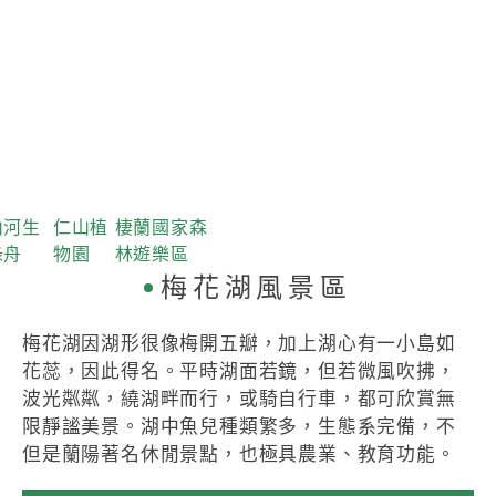
山河生
仁山植
棲蘭國家森
綠舟
物園
林遊樂區
梅花湖風景區
梅花湖因湖形很像梅開五瓣，加上湖心有一小島如
花蕊，因此得名。平時湖面若鏡，但若微風吹拂，
波光粼粼，繞湖畔而行，或騎自行車，都可欣賞無
限靜謐美景。湖中魚兒種類繁多，生態系完備，不
但是蘭陽著名休閒景點，也極具農業、教育功能。