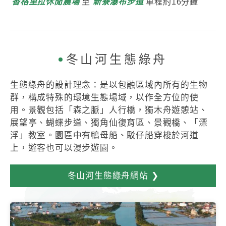
香格里拉休閒農場
至
新寮瀑布步道
車程約16分鐘
冬山河生態綠舟
生態綠舟的設計理念：是以包融區域內所有的生物
群，構成特殊的環境生態場域，以作全方位的使
用。景觀包括「森之脈」人行橋，獨木舟遊憩站、
展望亭、蝴蝶步道、獨角仙復育區、景觀橋、「漂
浮」教室。園區中有鴨母船、駁仔船穿梭於河道
上，遊客也可以漫步遊園。
冬山河生態綠舟網站