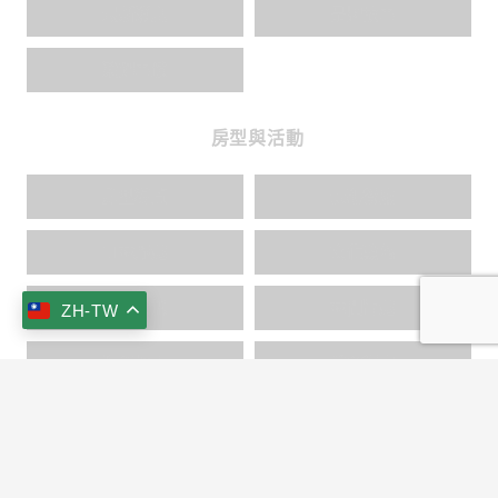
最新消息
品牌故事
榮耀事蹟
房型與活動
房型導覽
景觀餐廳
山林野趣
文化薰陶
交通資訊
林間旨趣
ZH-TW
海洋探索
美食饗宴
keyboard_arrow_up
文化巡禮